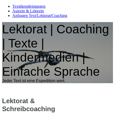
Textdienstleistungen
Autorin & Lektorin
Anfragen Text/Lektorat/Coaching
Lektorat | Coaching
| Texte |
Kindermedien |
Einfache S
prache
Jeder Text ist eine Expedition wert.
Lektorat &
Schreibcoaching